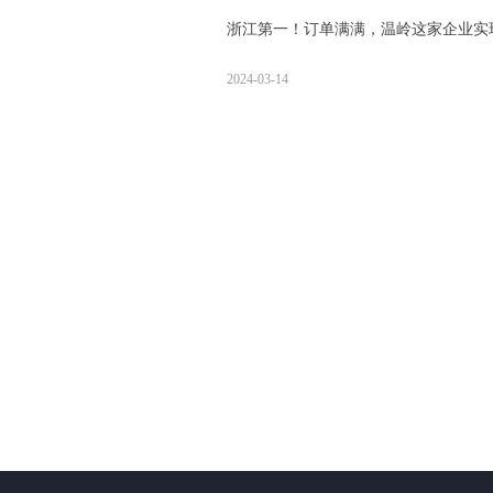
浙江第一！订单满满，温岭这家企业实
2024-03-14